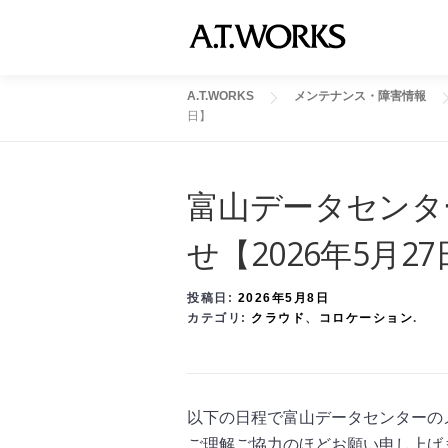
コ
ン
テ
ン
A.T.WORKS
メンテナンス・障害情報
日】
ツ
へ
ス
富山データセンタ
キ
ッ
せ【2026年5月2
プ
投稿日:
2026年5月8日
カテゴリ:
クラウド
、
コロケーション
.
以下の日程で富山データセンターの
ご理解ご協力のほどお願い申し上げ