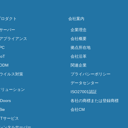
プロダクト
会社案内
サーバー
企業理念
アプライアンス
会社概要
PC
拠点所在地
IoT
会社沿革
ODM
関連企業
ウイルス対策
プライバシーポリシー
データセンター
ソリューション
ISO27001認証
iDoors
各社の商標または登録商標
Bie
会社CM
ITサービス
レンタルサーバー