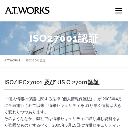
コ
ン
メニュ
テ
ン
ツ
プロダクト
ソリューション
課題から探す
ISO27001認証
へ
ス
キ
会社案内
採用情報
お問い合わせ
ッ
A.T.WORKS
ISO27001認証
プ
ISO/IEC27001 及び JIS Q 27001認証
「個人情報の保護に関する法律 (個人情報保護法) 」が 2005年4月
に全面施行されて以来、情報セキュリティを 取り巻く情勢は大き
く変わりつつあります。
そのようななか、弊社では情報セキュリティに取り組む姿勢をよ
り強固なものとするべく、2005年6月15日に情報セキュリティシ