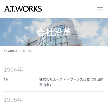
コ
ン
メニュ
テ
ン
ツ
プロダクト
ソリューション
課題から探す
会社沿革
へ
ス
キ
会社案内
採用情報
お問い合わせ
ッ
A.T.WORKS
会社沿革
プ
1994年
4月
株式会社エーティーワークス設立（富山県
富山市）
1995年